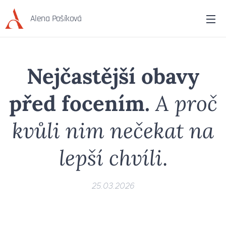
Alena Pošíková
Nejčastější obavy
před focením.
A proč
kvůli nim nečekat na
lepší chvíli
.
25.03.2026