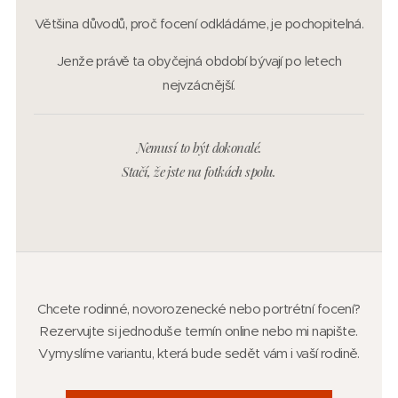
Většina důvodů, proč focení odkládáme, je pochopitelná.
Jenže právě ta obyčejná období bývají po letech
nejvzácnější.
Nemusí to být dokonalé.
Stačí, že jste na fotkách spolu.
Chcete rodinné, novorozenecké nebo portrétní focení?
Rezervujte si jednoduše termín online nebo mi napište.
Vymyslíme variantu, která bude sedět vám i vaší rodině.