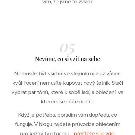
vím, že jsme to zvládli.
05
Nevíme, co si vzít na sebe
Nemusíte být všichni ve stejnokroji a už vůbec
kvůli focení nemusíte kupovat nový šatník. Stačí
vybrat pár tónů, které k sobě ladí, a oblečení, ve
kterém se cítíte dobře.
Když je potřeba, poradím vám dopředu, co
funguje. V blogu najdete průvodce oblečením
pro každý typ focení –
přečtěte si je zde
.