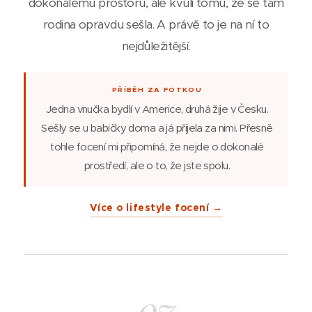
dokonalému prostoru, ale kvůli tomu, že se tam
rodina opravdu sešla. A právě to je na ní to
nejdůležitější.
PŘÍBĚH ZA FOTKOU
Jedna vnučka bydlí v Americe, druhá žije v Česku.
Sešly se u babičky doma a já přijela za nimi. Přesně
tohle focení mi připomíná, že nejde o dokonalé
prostředí, ale o to, že jste spolu.
Více o lifestyle focení →
07