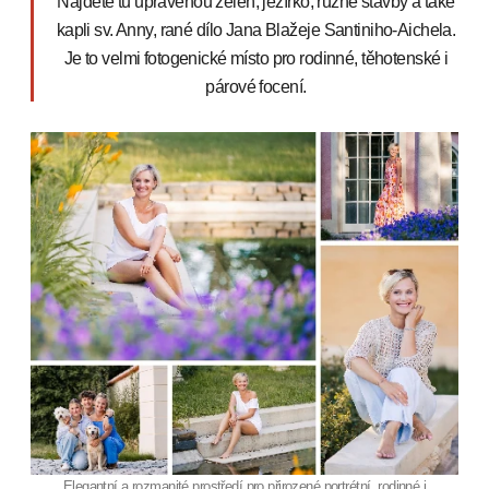
Najdete tu upravenou zeleň, jezírko, různé stavby a také
kapli sv. Anny, rané dílo Jana Blažeje Santiniho-Aichela.
Je to velmi fotogenické místo pro rodinné, těhotenské i
párové focení.
Elegantní a rozmanité prostředí pro přirozené portrétní, rodinné i