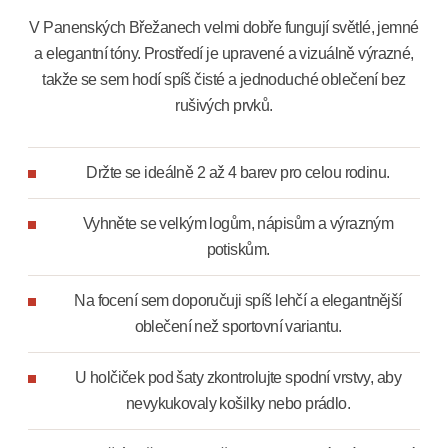
V Panenských Břežanech velmi dobře fungují světlé, jemné
a elegantní tóny. Prostředí je upravené a vizuálně výrazné,
takže se sem hodí spíš čisté a jednoduché oblečení bez
rušivých prvků.
Držte se ideálně 2 až 4 barev pro celou rodinu.
Vyhněte se velkým logům, nápisům a výrazným
potiskům.
Na focení sem doporučuji spíš lehčí a elegantnější
oblečení než sportovní variantu.
U holčiček pod šaty zkontrolujte spodní vrstvy, aby
nevykukovaly košilky nebo prádlo.